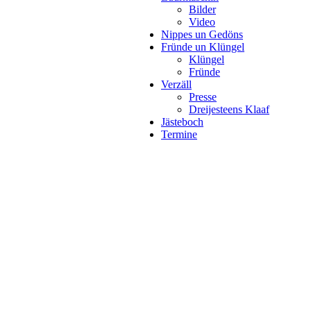
Bilder
Video
Nippes un Gedöns
Fründe un Klüngel
Klüngel
Fründe
Verzäll
Presse
Dreijesteens Klaaf
Jästeboch
Termine